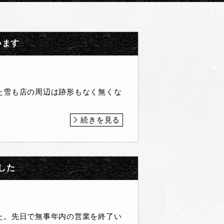
います
た雪も店の周辺は跡形もなく無くな
続きを見る
した
た。先日で無事年内の営業を終了い