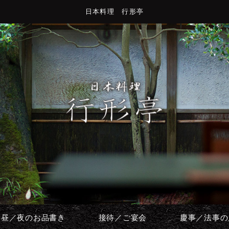
日本料理 行形亭
お昼／夜のお品書き
接待／ご宴会
慶事／法事の