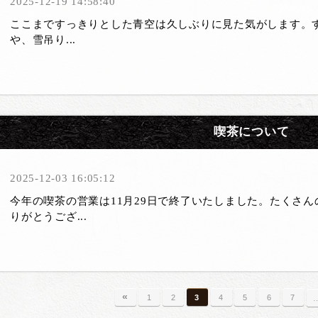
2025-12-19 14:58:40
ここまですっきりとした青空は久しぶりに見た気がします。
や、雪吊り...
喫茶について
2025-12-03 16:05:12
今年の喫茶の営業は11月29日で終了いたしました。たくさ
りがとうござ...
«
1
2
3
4
5
6
7